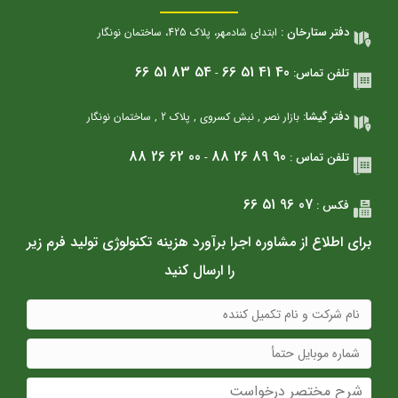
دفتر ستارخان :
ابتدای شادمهر، پلاک 425، ساختمان نونگار
66 51 83 54
66 51 41 40
تلفن تماس:
-
دفتر گیشا:
بازار نصر , نبش کسروی , پلاک 2 , ساختمان نونگار
88 26 62 00
88 26 89 90
تلفن تماس :
-
66 51 96 07
فکس :
برای اطلاع از
مشاوره اجرا
برآورد هزینه
تکنولوژی تولید
فرم زیر
را ارسال کنید